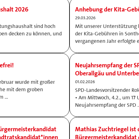
shalt 2026
Anhebung der Kita-Ge
29.03.2026
ungshaushalt sind hoch
Mit unserer Unterstützung
ben decken zu können, und
der Kita-Gebühren in Sonth
vergangenen Jahr erfolgte 
frei!
Neujahrsempfang der SP
Oberallgäu und Unterbe
Februar wurde mit großer
01.02.2026
che mit dem groben
SPD-Landesvorsitzender Ro
am …
• Am Mittwoch, 4.2., um 17 U
Neujahrsempfang der SPD 
ürgermeisterkandidat
Mathias Zuchtriegel ist 
adtratskandidat*innen
Bürgermeisterkandidat