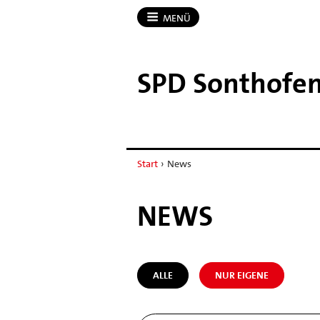
MENÜ
SPD Sonthofe
Start
›
News
NEWS
ALLE
NUR EIGENE